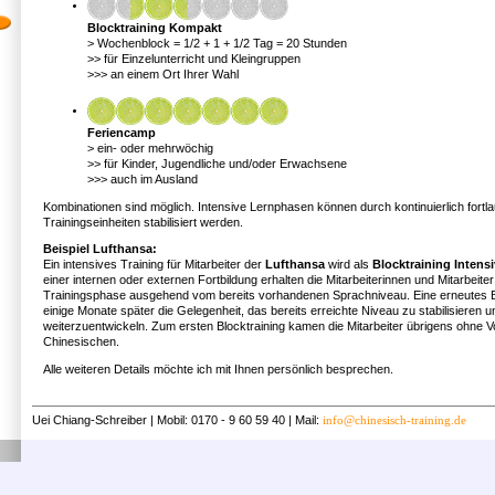
Blocktraining Kompakt
> Wochenblock = 1/2 + 1 + 1/2 Tag = 20 Stunden
>> für Einzelunterricht und Kleingruppen
>>> an einem Ort Ihrer Wahl
Feriencamp
> ein- oder mehrwöchig
>> für Kinder, Jugendliche und/oder Erwachsene
>>> auch im Ausland
Kombinationen sind möglich. Intensive Lernphasen können durch kontinuierlich fortl
Trainingseinheiten stabilisiert werden.
Beispiel Lufthansa:
Ein intensives Training für Mitarbeiter der
Lufthansa
wird als
Blocktraining Intensi
einer internen oder externen Fortbildung erhalten die Mitarbeiterinnen und Mitarbeiter
Trainingsphase ausgehend vom bereits vorhandenen Sprachniveau. Eine erneutes Bl
einige Monate später die Gelegenheit, das bereits erreichte Niveau zu stabilisieren u
weiterzuentwickeln. Zum ersten Blocktraining kamen die Mitarbeiter übrigens ohne 
Chinesischen.
Alle weiteren Details möchte ich mit Ihnen persönlich besprechen.
Uei Chiang-Schreiber | Mobil: 0170 - 9 60 59 40 | Mail:
info@chinesisch-training.de