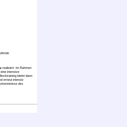
aufende
v
realisiert. Im Rahmen
 eine intensive
ocktraining bietet dann
nd erneut intensiv
Vorkenntnisse des