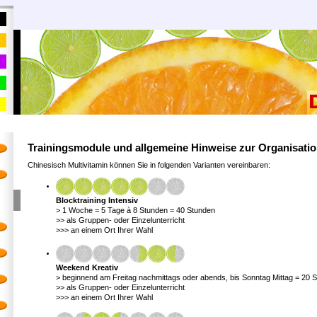
Trainingsmodule und allgemeine Hinweise zur Organisati
Chinesisch Multivitamin können Sie in folgenden Varianten vereinbaren:
Blocktraining Intensiv
> 1 Woche = 5 Tage à 8 Stunden = 40 Stunden
>> als Gruppen- oder Einzelunterricht
>>> an einem Ort Ihrer Wahl
Weekend Kreativ
> beginnend am Freitag nachmittags oder abends, bis Sonntag Mittag = 20 
>> als Gruppen- oder Einzelunterricht
>>> an einem Ort Ihrer Wahl